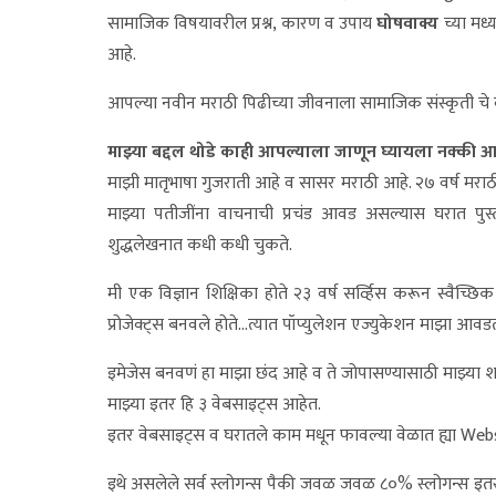
सामाजिक विषयावरील प्रश्न, कारण व उपाय
घोषवाक्य
च्या मध्य
आहे.
आपल्या नवीन मराठी पिढीच्या जीवनाला सामाजिक संस्कृती चे 
माझ्या बद्दल थोडे काही आपल्याला जाणून घ्यायला नक्की 
माझी मातृभाषा गुजराती आहे व सासर मराठी आहे. २७ वर्ष मराठ
माझ्या पतीजींना वाचनाची प्रचंड आवड असल्यास घरात पुस
शुद्धलेखनात कधी कधी चुकते.
मी एक विज्ञान शिक्षिका होते २३ वर्ष सर्व्हिस करून स्वैच्छि
प्रोजेक्ट्स बनवले होते…त्यात पॉप्युलेशन एज्युकेशन माझा आव
इमेजेस बनवणं हा माझा छंद आहे व ते जोपासण्यासाठी माझ्या शाळे
माझ्या इतर हि ३ वेबसाइट्स आहेत.
इतर वेबसाइट्स व घरातले काम मधून फावल्या वेळात ह्या Websi
इथे असलेले सर्व स्लोगन्स पैकी जवळ जवळ ८०% स्लोगन्स इतर भ