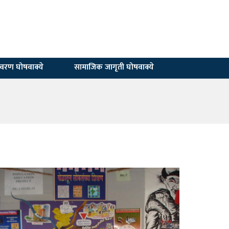
यावरण घोषवाक्ये
सामाजिक जागृती घोषवाक्ये