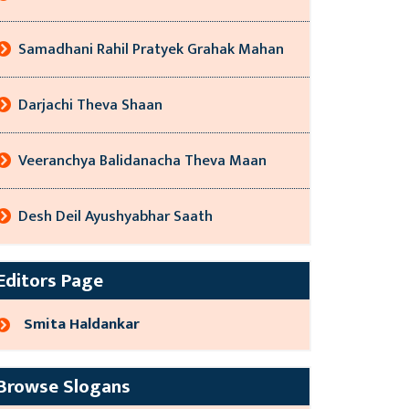
Samadhani Rahil Pratyek Grahak Mahan
Darjachi Theva Shaan
Veeranchya Balidanacha Theva Maan
Desh Deil Ayushyabhar Saath
Editors Page
Smita Haldankar
Browse Slogans