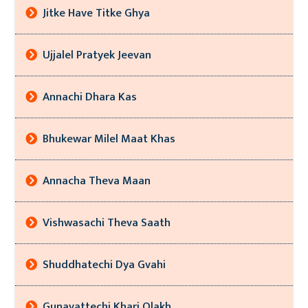
Jitke Have Titke Ghya
Ujjalel Pratyek Jeevan
Annachi Dhara Kas
Bhukewar Milel Maat Khas
Annacha Theva Maan
Vishwasachi Theva Saath
Shuddhatechi Dya Gvahi
Gunavattechi Khari Olakh