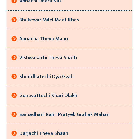
Annachi Dhara Kas
Bhukewar Milel Maat Khas
Annacha Theva Maan
Vishwasachi Theva Saath
Shuddhatechi Dya Gvahi
Gunavattechi Khari Olakh
Samadhani Rahil Pratyek Grahak Mahan
Darjachi Theva Shaan