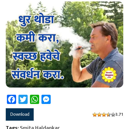
Facebook
Twitter
WhatsApp
Messenger
Download
3.71
Tags:
Smita Haldankar