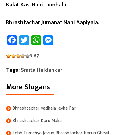
Kalat Kas’ Nahi Tumhala,
Bhrashtachar Jumanat Nahi Aaplyala.
Facebook
Twitter
WhatsApp
Messenger
3.67
Tags:
Smita Haldankar
More Slogans
Bhrashtachar Vadhala Jevha Far
Bhrashtachar Karu Naka
Lobh Tumchya Javlun Bhrashtachar Karun Gheyil