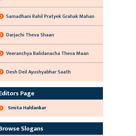
Samadhani Rahil Pratyek Grahak Mahan
Darjachi Theva Shaan
Veeranchya Balidanacha Theva Maan
Desh Deil Ayushyabhar Saath
Editors Page
Smita Haldankar
Browse Slogans