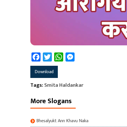
Facebook
Twitter
WhatsApp
Messenger
Download
Tags:
Smita Haldankar
More Slogans
Bhesalyukt Ann Khavu Naka