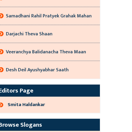
Samadhani Rahil Pratyek Grahak Mahan
Darjachi Theva Shaan
Veeranchya Balidanacha Theva Maan
Desh Deil Ayushyabhar Saath
Editors Page
Smita Haldankar
Browse Slogans