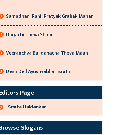
Samadhani Rahil Pratyek Grahak Mahan
Darjachi Theva Shaan
Veeranchya Balidanacha Theva Maan
Desh Deil Ayushyabhar Saath
Editors Page
Smita Haldankar
Browse Slogans