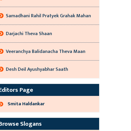
Samadhani Rahil Pratyek Grahak Mahan
Darjachi Theva Shaan
Veeranchya Balidanacha Theva Maan
Desh Deil Ayushyabhar Saath
Editors Page
Smita Haldankar
Browse Slogans