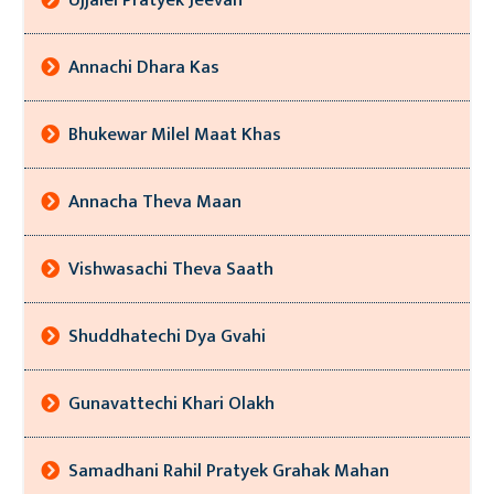
Ujjalel Pratyek Jeevan
Annachi Dhara Kas
Bhukewar Milel Maat Khas
Annacha Theva Maan
Vishwasachi Theva Saath
Shuddhatechi Dya Gvahi
Gunavattechi Khari Olakh
Samadhani Rahil Pratyek Grahak Mahan