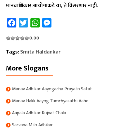
मानवाधिकार आयोगाकडे या, ते विसरणार नाही.
Facebook
Twitter
WhatsApp
Messenger
0.00
Tags:
Smita Haldankar
More Slogans
Manav Adhikar Aayogacha Prayatn Satat
Manav Hakk Aayog Tumchyasathi Aahe
Aapala Adhikar Rujvat Chala
Sarvana Milo Adhikar