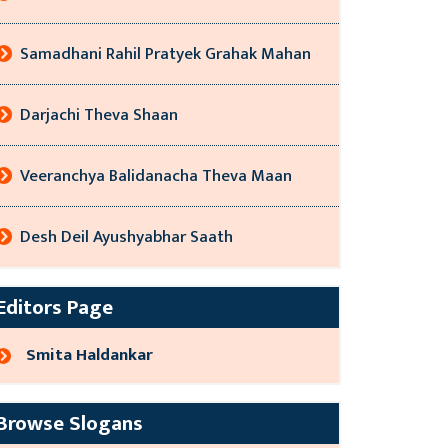
Samadhani Rahil Pratyek Grahak Mahan
Darjachi Theva Shaan
Veeranchya Balidanacha Theva Maan
Desh Deil Ayushyabhar Saath
Editors Page
Smita Haldankar
Browse Slogans