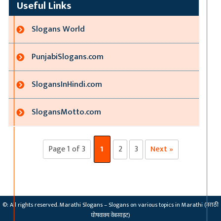
Useful Links
Slogans World
PunjabiSlogans.com
SlogansInHindi.com
SlogansMotto.com
Page 1 of 3
1
2
3
Next »
©: All rights reserved.
Marathi Slogans – Slogans on various topics in Marathi (मराठी
घोषवाक्य वेबसाइट)