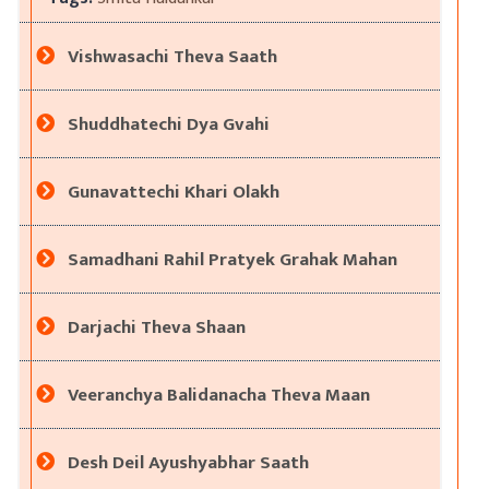
Vishwasachi Theva Saath
Shuddhatechi Dya Gvahi
Gunavattechi Khari Olakh
Samadhani Rahil Pratyek Grahak Mahan
Darjachi Theva Shaan
Veeranchya Balidanacha Theva Maan
Desh Deil Ayushyabhar Saath