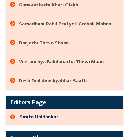
Gunavattechi Khari Olakh
Samadhani Rahil Pratyek Grahak Mahan
Darjachi Theva Shaan
Veeranchya Balidanacha Theva Maan
Desh Deil Ayushyabhar Saath
Editors Page
Smita Haldankar