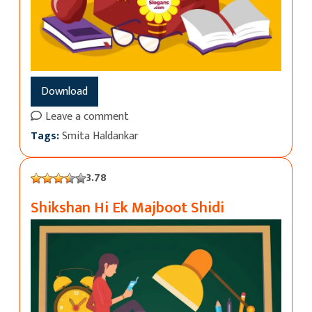
Download
Leave a comment
Tags:
Smita Haldankar
3.78
Shikshan Hi Ek Majboot Shidi