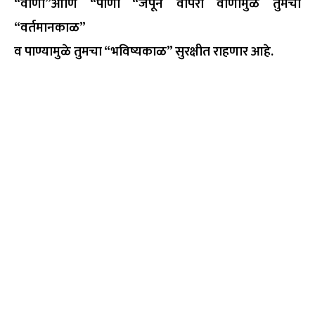
“वाणी”आणि “पाणी “जपून वापरा वाणीमुळे तुमचा
“वर्तमानकाळ”
व पाण्यामुळे तुमचा “भविष्यकाळ” सुरक्षीत राहणार आहे.