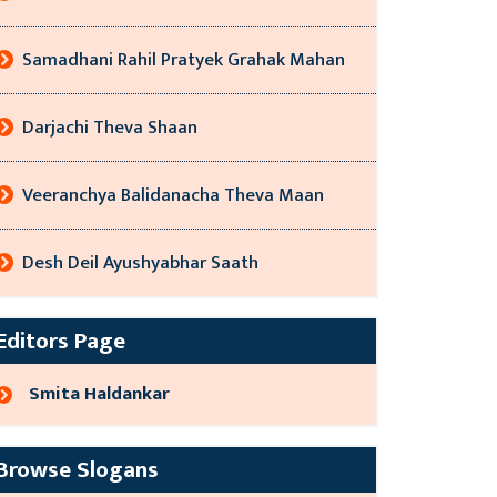
Samadhani Rahil Pratyek Grahak Mahan
Darjachi Theva Shaan
Veeranchya Balidanacha Theva Maan
Desh Deil Ayushyabhar Saath
Editors Page
Smita Haldankar
Browse Slogans