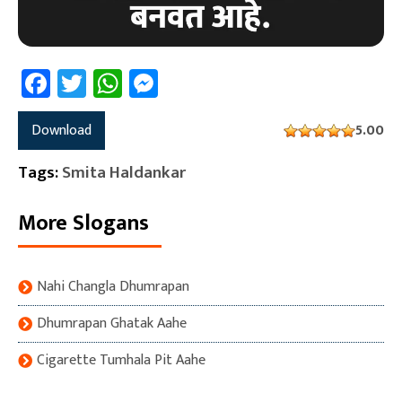
Facebook
Twitter
WhatsApp
Messenger
Download
5.00
Tags:
Smita Haldankar
More Slogans
Nahi Changla Dhumrapan
Dhumrapan Ghatak Aahe
Cigarette Tumhala Pit Aahe