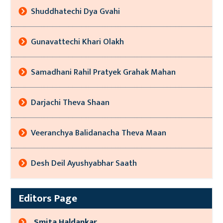
Shuddhatechi Dya Gvahi
Gunavattechi Khari Olakh
Samadhani Rahil Pratyek Grahak Mahan
Darjachi Theva Shaan
Veeranchya Balidanacha Theva Maan
Desh Deil Ayushyabhar Saath
Editors Page
Smita Haldankar