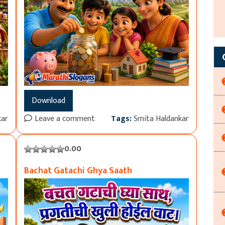
Download
kar
Leave a comment
Tags:
Smita Haldankar
0.00
Bachat Gatachi Ghya Saath