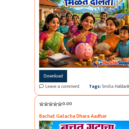
Download
Leave a comment
Tags:
Smita Haldan
0.00
Bachat Gatacha Dhara Aadhar