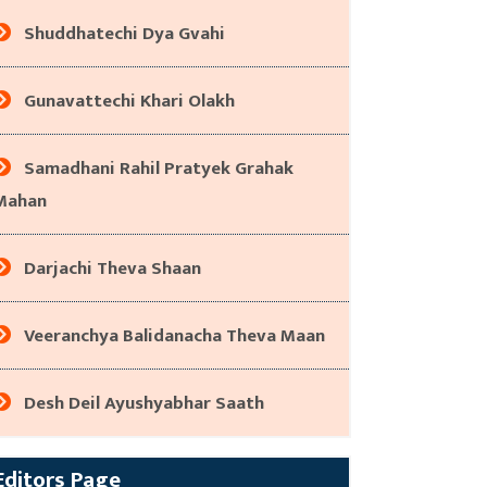
Shuddhatechi Dya Gvahi
Gunavattechi Khari Olakh
Samadhani Rahil Pratyek Grahak
Mahan
Darjachi Theva Shaan
Veeranchya Balidanacha Theva Maan
Desh Deil Ayushyabhar Saath
Editors Page