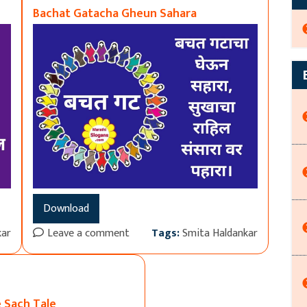
Bachat Gatacha Gheun Sahara
Download
kar
Leave a comment
Tags:
Smita Haldankar
Sach Tale