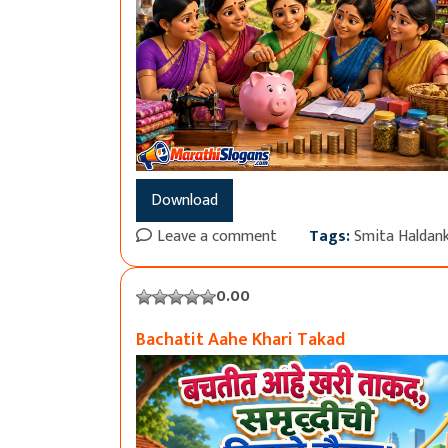
Download
Leave a comment
Tags:
Smita Haldan
0.00
Bachatit Aahe Khari Takad