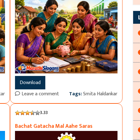
Download
kar
Leave a comment
Tags:
Smita Haldankar
3.33
Bachat Gatacha Mal Aahe Saras