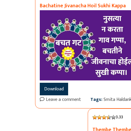
Bachatine Jivanacha Hoil Sukhi Kappa
Download
Leave a comment
Tags:
Smita Haldan
3.33
Thembe Thembe 