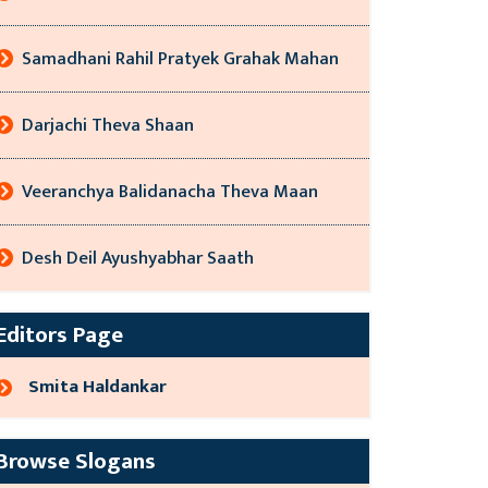
Samadhani Rahil Pratyek Grahak Mahan
Darjachi Theva Shaan
Veeranchya Balidanacha Theva Maan
Desh Deil Ayushyabhar Saath
Editors Page
Smita Haldankar
Browse Slogans