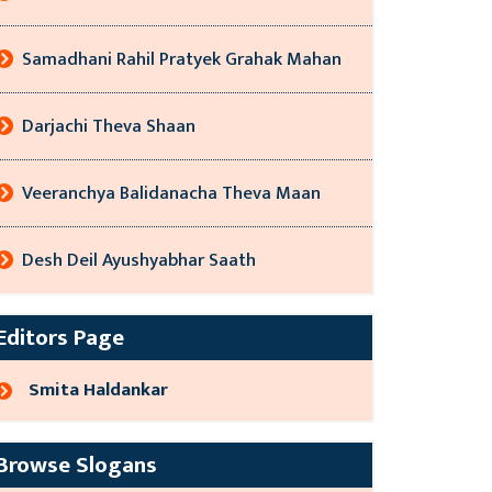
Samadhani Rahil Pratyek Grahak Mahan
Darjachi Theva Shaan
Veeranchya Balidanacha Theva Maan
Desh Deil Ayushyabhar Saath
Editors Page
Smita Haldankar
Browse Slogans