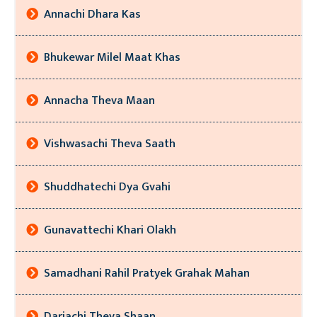
Annachi Dhara Kas
Bhukewar Milel Maat Khas
Annacha Theva Maan
Vishwasachi Theva Saath
Shuddhatechi Dya Gvahi
Gunavattechi Khari Olakh
Samadhani Rahil Pratyek Grahak Mahan
Darjachi Theva Shaan