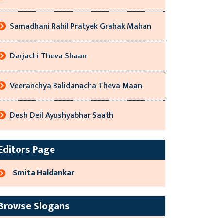
Samadhani Rahil Pratyek Grahak Mahan
Darjachi Theva Shaan
Veeranchya Balidanacha Theva Maan
Desh Deil Ayushyabhar Saath
Editors Page
Smita Haldankar
Browse Slogans