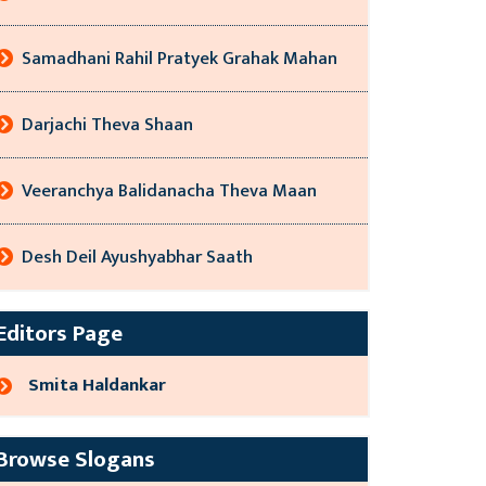
Samadhani Rahil Pratyek Grahak Mahan
Darjachi Theva Shaan
Veeranchya Balidanacha Theva Maan
Desh Deil Ayushyabhar Saath
Editors Page
Smita Haldankar
Browse Slogans