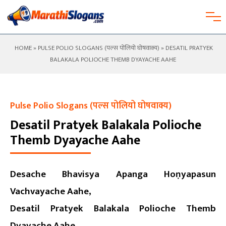
HOME
»
PULSE POLIO SLOGANS (पल्स पोलियो घोषवाक्य)
» DESATIL PRATYEK
BALAKALA POLIOCHE THEMB DYAYACHE AAHE
Pulse Polio Slogans (पल्स पोलियो घोषवाक्य)
Desatil Pratyek Balakala Polioche
Themb Dyayache Aahe
Desache Bhavisya Apanga Hoṇyapasun
Vachvayache Aahe,
Desatil Pratyek Balakala Polioche Themb
Dyayache Aahe.